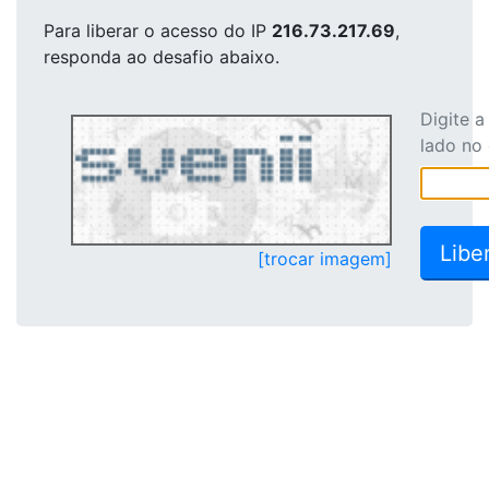
Para liberar o acesso
do IP
216.73.217.69
,
responda ao desafio abaixo.
Digite 
lado no
[trocar imagem]