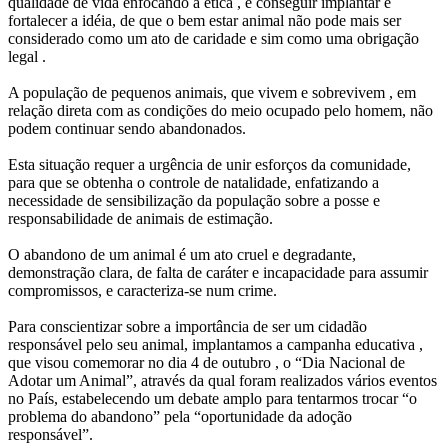
qualidade de vida enfocando a ética , é conseguir implantar e
fortalecer a idéia, de que o bem estar animal não pode mais ser
considerado como um ato de caridade e sim como uma obrigação
legal .
A população de pequenos animais, que vivem e sobrevivem , em
relação direta com as condições do meio ocupado pelo homem, não
podem continuar sendo abandonados.
Esta situação requer a urgência de unir esforços da comunidade,
para que se obtenha o controle de natalidade, enfatizando a
necessidade de sensibilização da população sobre a posse e
responsabilidade de animais de estimação.
O abandono de um animal é um ato cruel e degradante,
demonstração clara, de falta de caráter e incapacidade para assumir
compromissos, e caracteriza-se num crime.
Para conscientizar sobre a importância de ser um cidadão
responsável pelo seu animal, implantamos a campanha educativa ,
que visou comemorar no dia 4 de outubro , o “Dia Nacional de
Adotar um Animal”, através da qual foram realizados vários eventos
no País, estabelecendo um debate amplo para tentarmos trocar “o
problema do abandono” pela “oportunidade da adoção
responsável”.