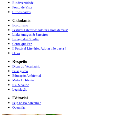
Biodiversidade
Ponto de Vista
Curiosidades
Cidadania
Ecoturismo
Festival Literário: Adotar é bom demais!
Links Amigos & Parceiros
Espaço do Cidadão
Gente que Faz
II Festival Literário: Adotar não basta !
Dicas
Respeito
Dicas do Veterinário
Paisagismo
Educação Ambiental
Meio Ambiente
S.O.S Sáude
Legislação
Editorial
Seja nosso parceiro !
Quem faz