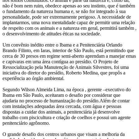
nós somos constituídos. O animal é parte da natureza e, como tal,
não é bom nem ruim, obedece apenas ao seu instinto, que é também
o fundamento da natureza humana e, se não for integrado à sua
personalidade, pode ser extremamente perigoso. A necessidade de
implantarmos, uma nova mentalidade capaz de permitir uma relação
de respeito com os animais e a natureza em geral, permitirá também ,
o desenvolvimento de atitudes éticas na sociedade.
Um convênio inédito entre o Ibama e a Penitenciária Orlando
Brando Filinto, em Iaras, interior de São Paulo, está permitindo que
cerca de 30 presos em regime semi-aberto aprendam a manejar emas
e capivaras em uma área contígua ao presídio. O Projeto de
Ressocialização pela Manutenção de Animais Silvestres, foi uma
iniciativa do diretor do presídio, Roberto Medina, que propôs a
experiência ao órgão ambiental.
Segundo Wilson Almeida Lima, na época , gerente –executivo do
Ibama em São Paulo, aceitaram o desafio por considerar que
ajudaria no processo de humanização do presídio.Além de contar
com instalações adequadas área cercada, com água e pessoas
dispostas a cuidar dos animais, a penitenciária já desenvolve
trabalho com piscicultura e criação de coelhos e possui um agente
penitenciário agrônomo.
O grande desafio dos centros urbanos que visam a melhoria da