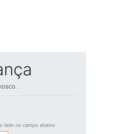
ança
nosco.
ao lado no campo abaixo