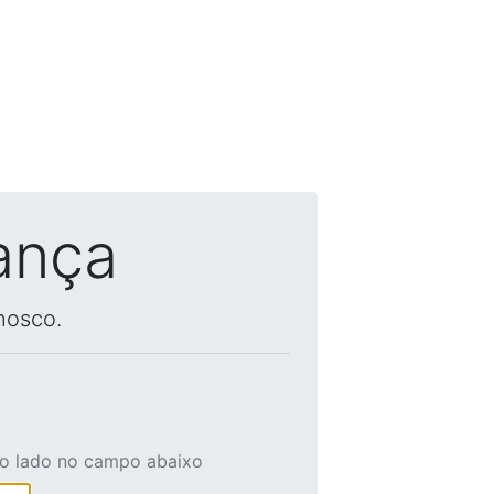
ança
nosco.
ao lado no campo abaixo