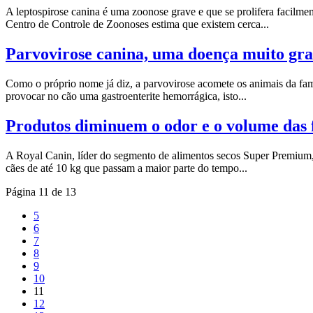
A leptospirose canina é uma zoonose grave e que se prolifera facilme
Centro de Controle de Zoonoses estima que existem cerca...
Parvovirose canina, uma doença muito gra
Como o próprio nome já diz, a parvovirose acomete os animais da famí
provocar no cão uma gastroenterite hemorrágica, isto...
Produtos diminuem o odor e o volume das 
A Royal Canin, líder do segmento de alimentos secos Super Premium
cães de até 10 kg que passam a maior parte do tempo...
Página 11 de 13
5
6
7
8
9
10
11
12