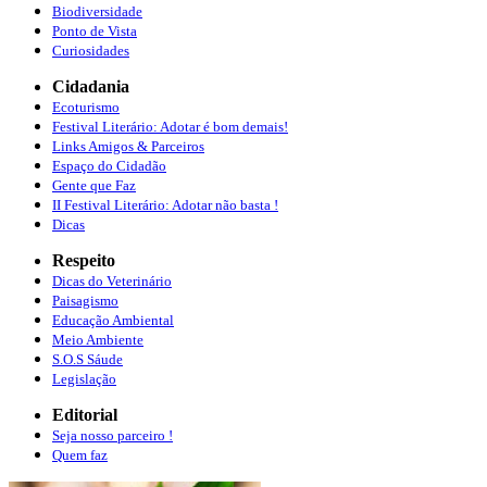
Biodiversidade
Ponto de Vista
Curiosidades
Cidadania
Ecoturismo
Festival Literário: Adotar é bom demais!
Links Amigos & Parceiros
Espaço do Cidadão
Gente que Faz
II Festival Literário: Adotar não basta !
Dicas
Respeito
Dicas do Veterinário
Paisagismo
Educação Ambiental
Meio Ambiente
S.O.S Sáude
Legislação
Editorial
Seja nosso parceiro !
Quem faz